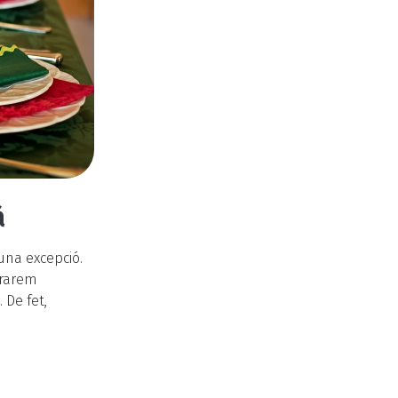
à
una excepció.
prarem
 De fet,