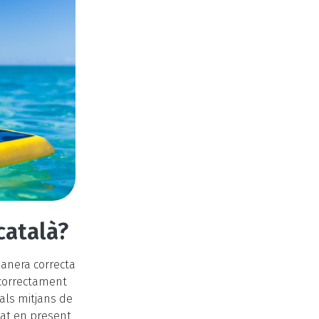
català?
anera correcta
ncorrectament
 als mitjans de
tat en present