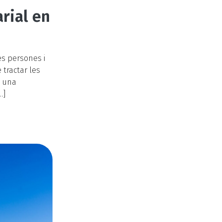
rial en
es persones i
 tractar les
e una
…]