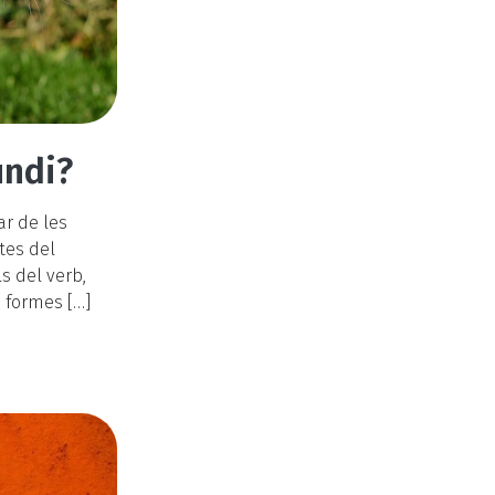
undi?
r de les
tes del
s del verb,
s formes […]