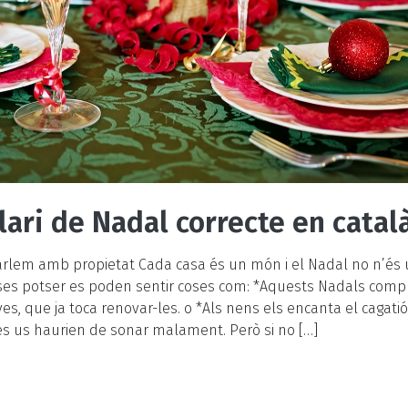
ari de Nadal correcte en catal
arlem amb propietat Cada casa és un món i el Nadal no n’és 
ses potser es poden sentir coses com: *Aquests Nadals com
s, que ja toca renovar-les. o *Als nens els encanta el cagatió.
es us haurien de sonar malament. Però si no […]