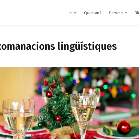
Inici
Qui som?
Serveis
Bl
comanacions lingüístiques