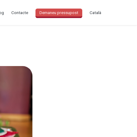
og
Contacte
Demaneu pressupost
Català