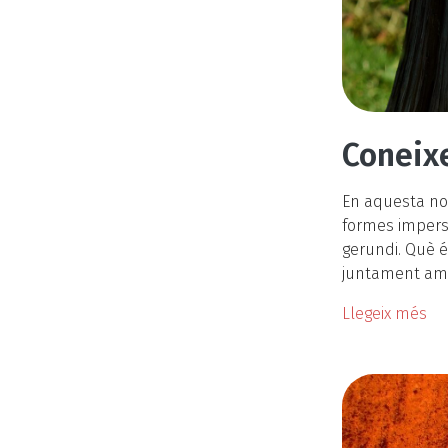
Coneixe
En aquesta no
formes imperso
gerundi. Què é
juntament amb l
Llegeix més