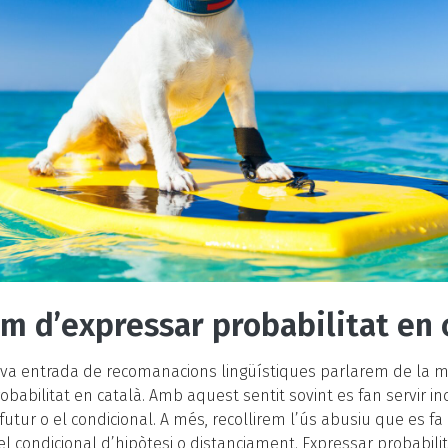
 d’expressar probabilitat en 
va entrada de recomanacions lingüístiques parlarem de la m
obabilitat en català. Amb aquest sentit sovint es fan servir i
utur o el condicional. A més, recollirem l’ús abusiu que es fa
l condicional d’hipòtesi o distanciament. Expressar probabili