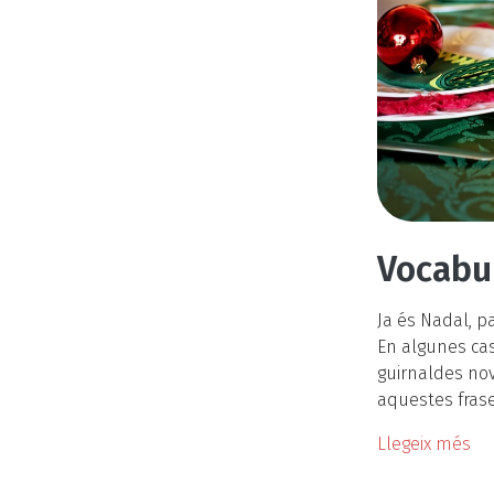
Vocabul
Ja és Nadal, p
En algunes ca
guirnaldes nove
aquestes fras
Llegeix més