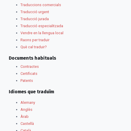
Traduccions comercials
Traducció urgent
Traducció jurada
Traducció especialitzada
Vendre en la llengua local
Raons per traduir
Què cal traduir?
Documents habituals
Contractes
Certificats
Patents
Idiomes que traduïm
Alemany
Anglès
Àrab
Castellà
Català