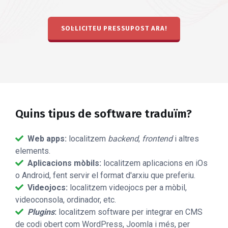
SOL·LICITEU PRESSUPOST ARA!
Quins tipus de software traduïm?
Web apps:
localitzem
backend
,
frontend
i altres
elements.
Aplicacions mòbils:
localitzem aplicacions en iOs
o Android, fent servir el format d'arxiu que preferiu.
Videojocs:
localitzem videojocs per a mòbil,
videoconsola, ordinador, etc.
Plugins
:
localitzem software per integrar en CMS
de codi obert com WordPress, Joomla i més, per