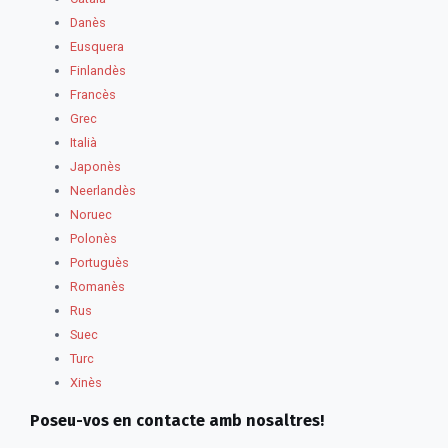
Danès
Eusquera
Finlandès
Francès
Grec
Italià
Japonès
Neerlandès
Noruec
Polonès
Portuguès
Romanès
Rus
Suec
Turc
Xinès
Poseu-vos en contacte amb nosaltres!