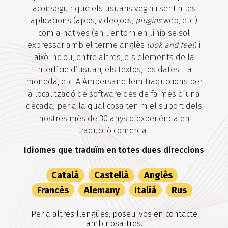
aconseguir que els usuaris vegin i sentin les
aplicacions (apps, videojocs,
plugins
web, etc.)
com a natives (en l’entorn en línia se sol
expressar amb el terme anglès
look and feel
) i
això inclou, entre altres, els elements de la
interfície d’usuari, els textos, les dates i la
moneda, etc. A Ampersand fem traduccions per
a localització de software des de fa més d’una
dècada, per a la qual cosa tenim el suport dels
nostres més de 30 anys d’experiència en
traducció comercial.
Idiomes que traduïm en totes dues direccions
Català
Castellà
Anglès
Francès
Alemany
Italià
Rus
Per a altres llengües, poseu-vos en contacte
amb nosaltres.