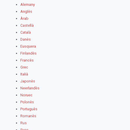
Alemany
Anglès
Àrab
Castellà
Català
Danès
Eusquera
Finlandès
Francès
Grec
Italià
Japonès
Neerlandès
Noruec
Polonès
Portuguès
Romanès
Rus
Suec