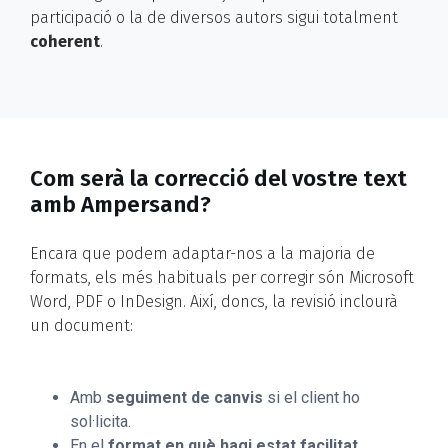
participació o la de diversos autors sigui totalment
coherent
.
Com serà la correcció del vostre text
amb Ampersand?
Encara que podem adaptar-nos a la majoria de
formats, els més habituals per corregir són Microsoft
Word, PDF o InDesign. Així, doncs, la revisió inclourà
un document:
Amb
seguiment de canvis
si el client ho
sol·licita.
En el
format en què hagi estat facilitat
.