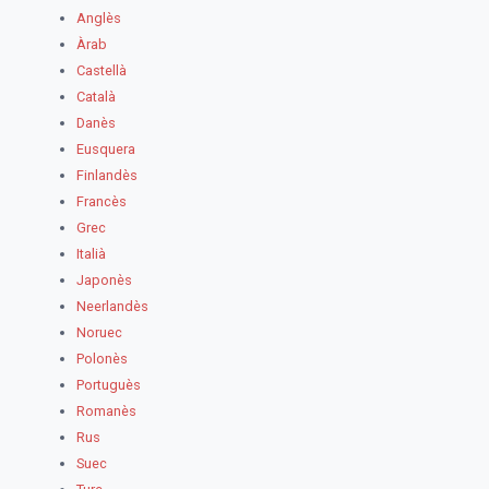
Anglès
Àrab
Castellà
Català
Danès
Eusquera
Finlandès
Francès
Grec
Italià
Japonès
Neerlandès
Noruec
Polonès
Portuguès
Romanès
Rus
Suec