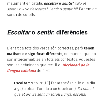
malament en català:
escoltar
o
sentir
? «
No et
sento»
o «
No t’escolto
»?
Sentir
o
sentir-hi
? Parlem de
sons i de sorolls.
Escoltar
o
sentir
: diferències
D’entrada tots dos verbs són correctes, però
tenen
matisos de significat diferents
, de manera que no
són intercanviables en tots els contextos. Aquestes
són les definicions que recull el
Diccionari de la
llengua catalana
de l’IEC:
Escoltar:
1
1
v. tr.
[LC]
Fer atenció (a allò que diu
algú), aplicar l’orella a oir (quelcom).
Escolta el
que et dic.
Se sent un soroll llunyà: escolta!