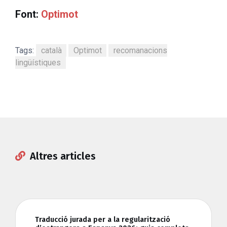
Font:
Optimot
Tags:
català
Optimot
recomanacions
lingüístiques
Altres articles
Traducció jurada per a la regularització