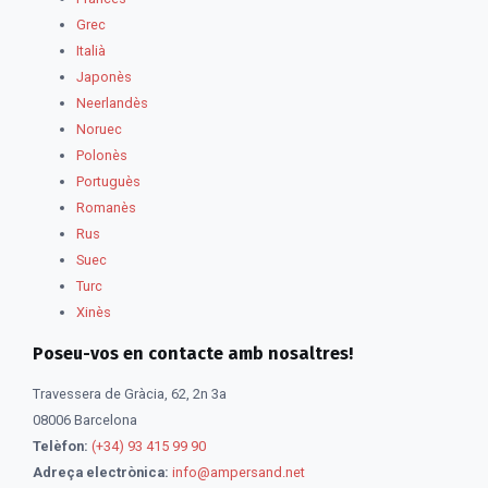
Grec
Italià
Japonès
Neerlandès
Noruec
Polonès
Portuguès
Romanès
Rus
Suec
Turc
Xinès
Poseu-vos en contacte amb nosaltres!
Travessera de Gràcia, 62, 2n 3a
08006 Barcelona
Telèfon:
(+34) 93 415 99 90
Adreça electrònica:
info@ampersand.net