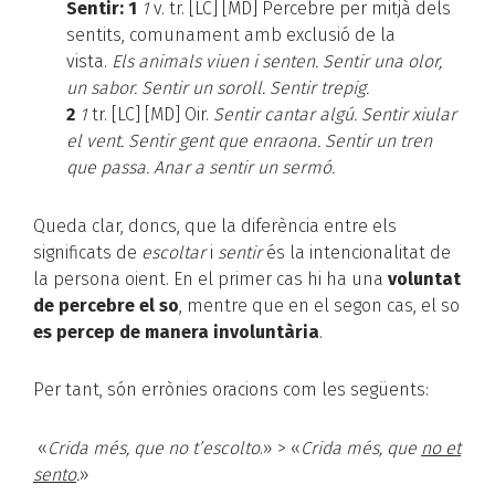
Sentir: 1
1
v. tr.
[LC]
[MD]
Percebre per mitjà dels
sentits, comunament amb exclusió de la
vista.
Els animals viuen i senten.
Sentir una olor,
un sabor.
Sentir un soroll.
Sentir trepig.
2
1
tr.
[LC]
[MD]
Oir.
Sentir cantar algú.
Sentir xiular
el vent.
Sentir gent que enraona.
Sentir un tren
que passa.
Anar a sentir un sermó.
Queda clar, doncs, que la diferència entre els
significats de
escoltar
i
sentir
és la intencionalitat de
la persona oient. En el primer cas hi ha una
voluntat
de percebre el so
, mentre que en el segon cas, el so
es percep de manera involuntària
.
Per tant, són errònies oracions com les següents:
«
Crida més, que no
t’escolto
.» > «
Crida més, que
no et
sento
.
»