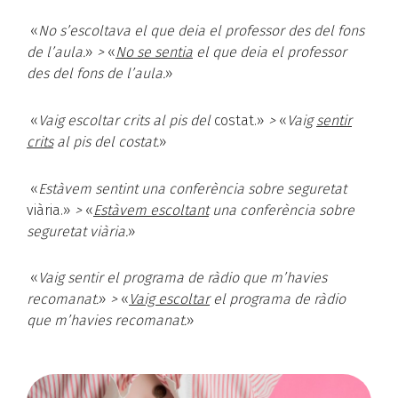
«
No s’escoltava el que deia el professor des del fons
de l’aula.
»
>
«
No se sentia
el que deia el professor
des del fons de l’aula.
»
«
Vaig escoltar crits al pis del
costat.»
>
«
Vaig
sentir
crits
al pis del costat.
»
«
Estàvem sentint una conferència sobre seguretat
viària.»
>
«
Estàvem escoltant
una conferència sobre
seguretat viària.
»
«
Vaig sentir el programa de ràdio que m’havies
recomanat.
»
>
«
Vaig escoltar
el programa de ràdio
que m’havies recomanat.
»