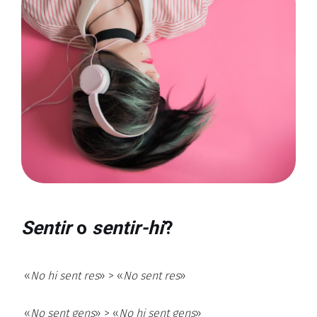
Sentir
o
sentir-hi
?
«
No hi sent res
» > «
No sent res
»
«
No sent gens
» > «
No hi sent gens
»