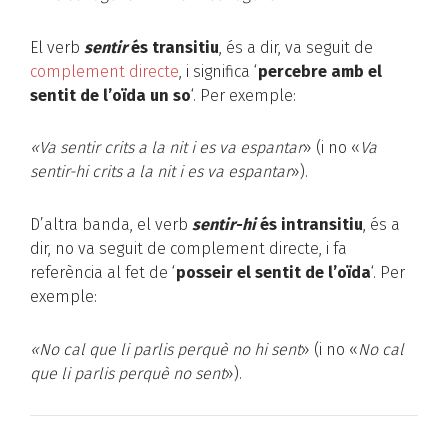
El verb
sentir
és transitiu
, és a dir, va seguit de
complement directe
, i significa ‘
percebre amb el
sentit de l’oïda un so
‘. Per exemple:
«Va sentir crits a la nit i es va
espantar
»
(i no «
Va
sentir-hi crits a la nit i es va espantar
»).
D’altra banda, el verb
sentir-hi
és intransitiu
, és a
dir, no va seguit de complement directe, i fa
referència al fet de ‘
posseir el sentit de l’oïda
‘. Per
exemple:
«No cal que li parlis perquè no hi sent
»
(i no «
No cal
que li parlis perquè no sent
»).