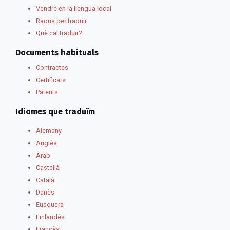
Vendre en la llengua local
Raons per traduir
Què cal traduir?
Documents habituals
Contractes
Certificats
Patents
Idiomes que traduïm
Alemany
Anglès
Àrab
Castellà
Català
Danès
Eusquera
Finlandès
Francès