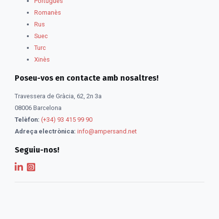
Portuguès
Romanès
Rus
Suec
Turc
Xinès
Poseu-vos en contacte amb nosaltres!
Travessera de Gràcia, 62, 2n 3a
08006 Barcelona
Telèfon:
(+34) 93 415 99 90
Adreça electrònica:
info@ampersand.net
Seguiu-nos!