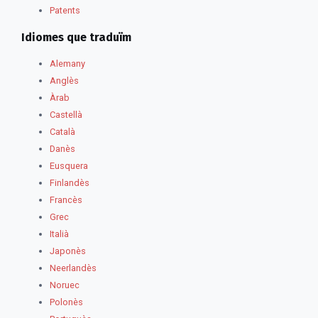
Patents
Idiomes que traduïm
Alemany
Anglès
Àrab
Castellà
Català
Danès
Eusquera
Finlandès
Francès
Grec
Italià
Japonès
Neerlandès
Noruec
Polonès