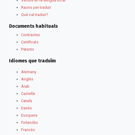
Vendre en la llengua local
Raons per traduir
Què cal traduir?
Documents habituals
Contractes
Certificats
Patents
Idiomes que traduïm
Alemany
Anglès
Àrab
Castellà
Català
Danès
Eusquera
Finlandès
Francès