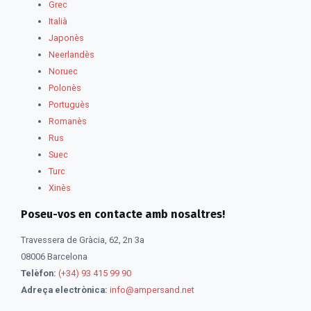
Grec
Italià
Japonès
Neerlandès
Noruec
Polonès
Portuguès
Romanès
Rus
Suec
Turc
Xinès
Poseu-vos en contacte amb nosaltres!
Travessera de Gràcia, 62, 2n 3a
08006 Barcelona
Telèfon:
(+34) 93 415 99 90
Adreça electrònica:
info@ampersand.net