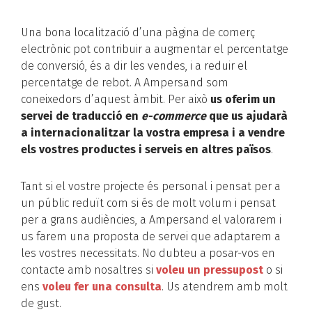
Una bona localització d’una pàgina de comerç
electrònic pot contribuir a augmentar el percentatge
de conversió, és a dir les vendes, i a reduir el
percentatge de rebot. A Ampersand som
coneixedors d’aquest àmbit. Per això
us oferim un
servei de traducció en
e-commerce
que us ajudarà
a internacionalitzar la vostra empresa i a vendre
els vostres productes i serveis en altres països
.
Tant si el vostre projecte és personal i pensat per a
un públic reduït com si és de molt volum i pensat
per a grans audiències, a Ampersand el valorarem i
us farem una proposta de servei que adaptarem a
les vostres necessitats. No dubteu a posar-vos en
contacte amb nosaltres si
voleu un pressupost
o si
ens
voleu fer una consulta
. Us atendrem amb molt
de gust.