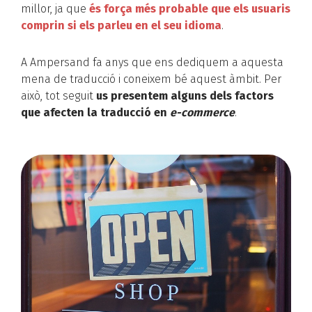
millor, ja que
és força més probable que els usuaris
comprin si els parleu en el seu idioma
.
A Ampersand fa anys que ens dediquem a aquesta
mena de traducció i coneixem bé aquest àmbit. Per
això, tot seguit
us presentem alguns dels factors
que afecten la traducció en
e-commerce
.