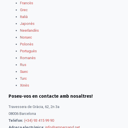
Francès
Grec
Italià
Japonès
Neerlandès
Noruec
Polonès
Portuguès
Romanès
Rus
Suec
Turc
Xinès
Poseu-vos en contacte amb nosaltres!
Travessera de Gràcia, 62, 2n 3a
08006 Barcelona
Telèfon:
(+34) 93 415 99 90
Adreça electrònica:
info@ampersand.net