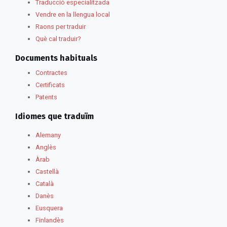
Traducció especialitzada
Vendre en la llengua local
Raons per traduir
Què cal traduir?
Documents habituals
Contractes
Certificats
Patents
Idiomes que traduïm
Alemany
Anglès
Àrab
Castellà
Català
Danès
Eusquera
Finlandès