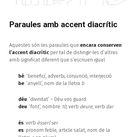
Paraules amb accent diacrític
Aquestes són les paraules que
encara conserven
l’accent diacrític
per tal de distingir-les d’altres
amb significat diferent que s’escriuen igual:
bé
: ‘benefici’, adverbi, conjunció, interjecció
be
: ‘anyell’, nom de la lletra
b
déu
: ‘divinitat’ – Déu vos guard.
deu
: ‘font’, nombre
10
, verb
deure
, verb
dar
és
: verb
ésser
/
ser
es
: pronom feble, article salat, nom de la