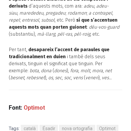
derivats
d’aquests mots, com ara:
adeu
,
adeu-
siau
,
marededeu
,
pregadeu
;
rodamon
;
a contrapel
,
repel
;
entresol
,
subsol
, etc. Però
sí que s’accentuen
aquests mots quan porten guionet
:
déu-vos-guard
(substantiu),
mà-llarg
,
pèl-ras
,
pèl-roig
, etc.
Per tant,
desapareix l’accent de paraules que
tradicionalment en duien
i també dels seus
derivats, tinguin el significat que tinguin. Per
exemple:
bota
,
dona
(
dones
),
fora
,
molt
,
mora
,
net
(
besnet
,
rebesnet
),
os
,
sec
,
soc
,
vens
(
venen
),
ves…
Font:
Optimot
Tags:
català
Ésadir
nova ortografia
Optimot