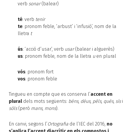
verb
sonar
(balear)
té
: verb
tenir
te
: pronom feble, ‘arbust’ i ‘infusió’, nom de la
lletra
t
ús
: ‘acció d’usar’, verb
usar
(balear i alguerès)
us
: pronom feble, nom de la lletra
u
en plural
vós
: pronom fort
vos
: pronom feble
Tingueu en compte que es conserva l’
accent en
plural
dels mots següents:
béns
,
déus
,
pèls
,
quès
,
sís
i
sòls
(però
mans
,
mons
).
En canvi, segons l’
Ortografia
de l’IEC del 2016,
no
s’aplica l’accent diacrític en els compostos i