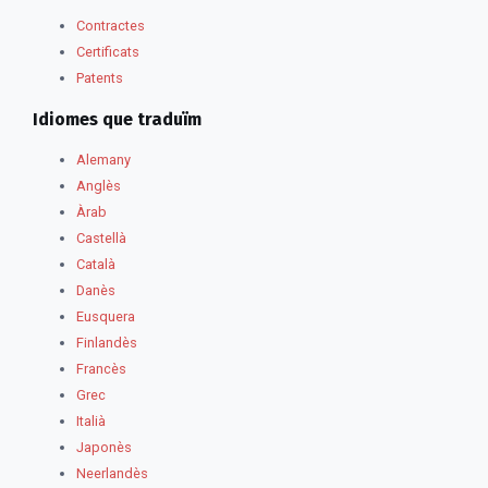
Contractes
Certificats
Patents
Idiomes que traduïm
Alemany
Anglès
Àrab
Castellà
Català
Danès
Eusquera
Finlandès
Francès
Grec
Italià
Japonès
Neerlandès