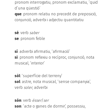
pronom interrogatiu, pronom exclamatiu, ‘quid
d’una qüestió’
que
: pronom relatiu no precedit de preposició,
conjunció, adverbi i adjectiu quantitatiu
sé
: verb
saber
se
: pronom feble
sí
: adverbi afirmatiu, ‘afirmació’
si
: pronom reflexiu o recíproc, conjunció, nota
musical, ‘interior’
sòl
: ‘superfície del terreny’
sol
: astre, nota musical, ‘sense companyia’,
verb
soler
, adverbi
són
: verb
ésser
/
ser
son
: ‘acte o ganes de dormir’, possessiu,