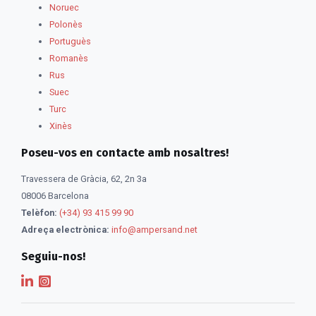
Noruec
Polonès
Portuguès
Romanès
Rus
Suec
Turc
Xinès
Poseu-vos en contacte amb nosaltres!
Travessera de Gràcia, 62, 2n 3a
08006 Barcelona
Telèfon:
(+34) 93 415 99 90
Adreça electrònica:
info@ampersand.net
Seguiu-nos!