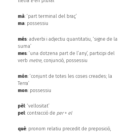
lletra
e
en plural
mà
: ‘part terminal del braç’
ma
: possessiu
més
: adverbi i adjectiu quantitatiu, ‘signe de la
suma’
mes
: ‘una dotzena part de l’any’, participi del
verb
metre
, conjunció, possessiu
món
: ‘conjunt de totes les coses creades; la
Terra’
mon
: possessiu
pèl
: ‘vellositat’
pel
: contracció de
per
+
el
què
: pronom relatiu precedit de preposició,