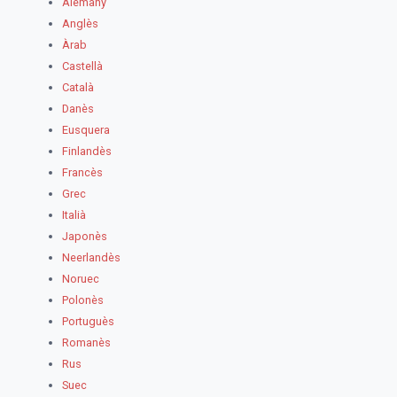
Alemany
Anglès
Àrab
Castellà
Català
Danès
Eusquera
Finlandès
Francès
Grec
Italià
Japonès
Neerlandès
Noruec
Polonès
Portuguès
Romanès
Rus
Suec