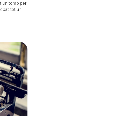
nt un tomb per
robat tot un