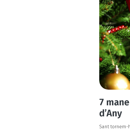
7 maner
d’Any
Sant tornem-hi