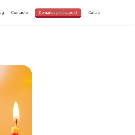
og
Contacte
Demaneu pressupost
Català