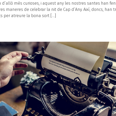
d’allò més curioses, i aquest any les nostres santes han fe
res maneres de celebrar la nit de Cap d’Any. Així, doncs, han t
cs per atreure la bona sort […]