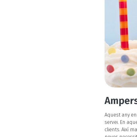
Ampers
Aquest any en 
servei. En aqu
clients. Així 
noves necessit