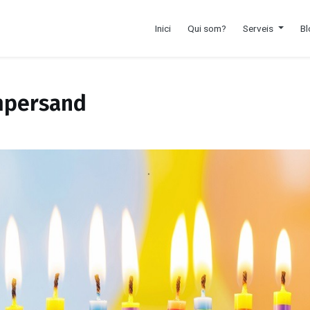
Inici
Qui som?
Serveis
Bl
mpersand