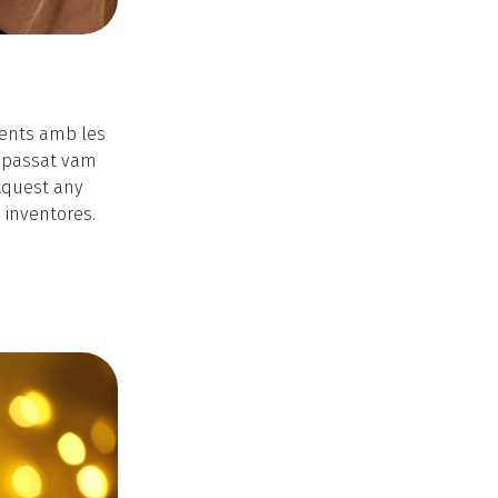
ndents amb les
y passat vam
 Aquest any
 inventores.