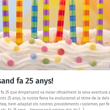
and fa 25 anys!
fa 25 que Ampersand va iniciar oficialment la seva aventura a
ests 25 anys, la nostra feina ha evolucionat al ritme de la del
mateix, hem adaptat els nostres procediments i sistemes per fer
ats. Fa 25 anys… Ampersand existeix des de […]