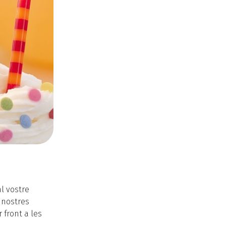
l vostre
s nostres
 front a les