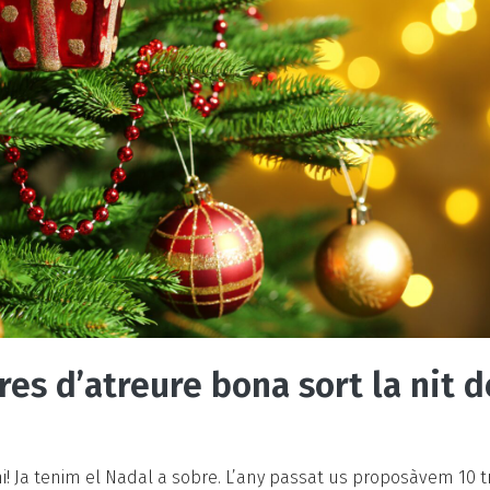
es d’atreure bona sort la nit 
! Ja tenim el Nadal a sobre. L’any passat us proposàvem 10 t