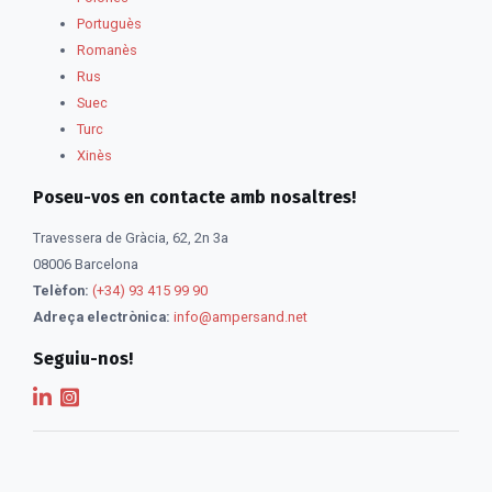
Portuguès
Romanès
Rus
Suec
Turc
Xinès
Poseu-vos en contacte amb nosaltres!
Travessera de Gràcia, 62, 2n 3a
08006 Barcelona
Telèfon:
(+34) 93 415 99 90
Adreça electrònica:
info@ampersand.net
Seguiu-nos!