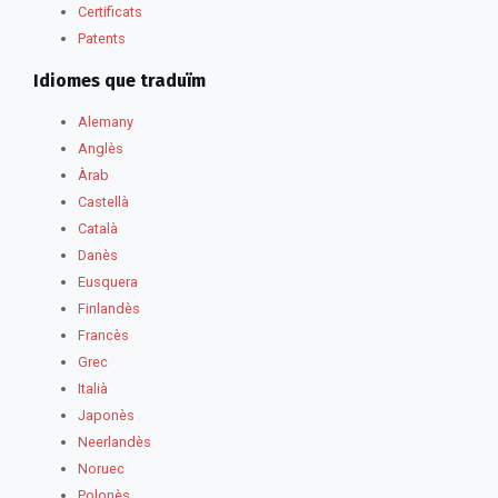
Certificats
Patents
Idiomes que traduïm
Alemany
Anglès
Àrab
Castellà
Català
Danès
Eusquera
Finlandès
Francès
Grec
Italià
Japonès
Neerlandès
Noruec
Polonès