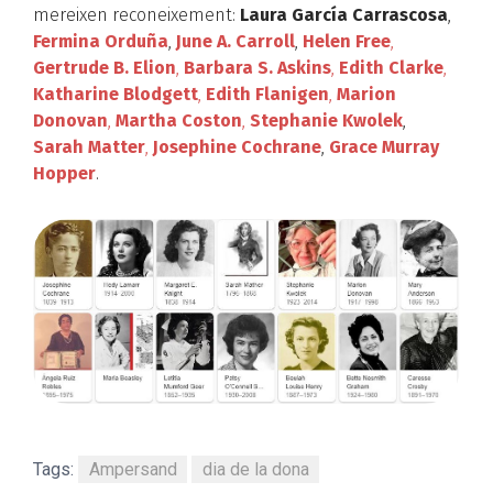
mereixen reconeixement:
Laura García Carrascosa
,
Fermina Orduña
,
June A. Carroll
,
Helen Free
,
Gertrude B. Elion
,
Barbara S. Askins
,
Edith Clarke
,
Katharine Blodgett
,
Edith Flanigen
,
Marion
Donovan
,
Martha Coston
,
Stephanie Kwolek
,
Sarah Matter
,
Josephine Cochrane
,
Grace Murray
Hopper
.
Tags:
Ampersand
dia de la dona