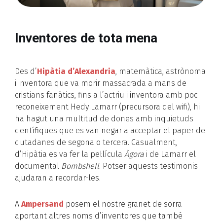
Inventores de tota mena
Des d’
Hipàtia d’Alexandria
, matemàtica, astrònoma
i inventora que va morir massacrada a mans de
cristians fanàtics, fins a l’actriu i inventora amb poc
reconeixement Hedy Lamarr (precursora del wifi), hi
ha hagut una multitud de dones amb inquietuds
científiques que es van negar a acceptar el paper de
ciutadanes de segona o tercera. Casualment,
d’Hipàtia es va fer la pel·lícula
Àgora
i de Lamarr el
documental
Bombshell
. Potser aquests testimonis
ajudaran a recordar-les.
A
Ampersand
posem el nostre granet de sorra
aportant altres noms d’inventores que també