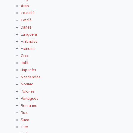
Àrab
Castellà
Català
Danès
Eusquera
Finlandès
Francès
Grec
Italià
Japonès
Neerlandès
Noruec
Polonès
Portuguès
Romanès
Rus
Suec
Turc