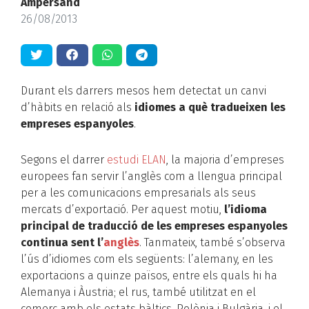
Ampersand
26/08/2013
Durant els darrers mesos hem detectat un canvi
d’hàbits en relació als
idiomes a què tradueixen les
empreses espanyoles
.
Segons el darrer
estudi ELAN
, la majoria d’empreses
europees fan servir l’anglès com a llengua principal
per a les comunicacions empresarials als seus
mercats d’exportació. Per aquest motiu,
l’idioma
principal de traducció de les empreses espanyoles
continua sent l’
anglès
. Tanmateix, també s’observa
l’ús d’idiomes com els següents: l’alemany, en les
exportacions a quinze països, entre els quals hi ha
Alemanya i Àustria; el rus, també utilitzat en el
comerç amb els estats bàltics, Polònia i Bulgària, i el