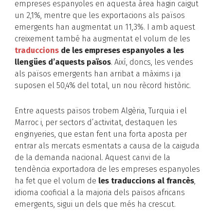
empreses espanyoles en aquesta àrea hagin caigut
un 2,1%, mentre que les exportacions als països
emergents han augmentat un 11,3%. I amb aquest
creixement també ha augmentat el volum de les
traduccions
de les empreses espanyoles a les
llengües d’aquests països
. Així, doncs, les vendes
als països emergents han arribat a màxims i ja
suposen el 50,4% del total, un nou rècord històric.
Entre aquests països trobem Algèria, Turquia i el
Marroc i, per sectors d’activitat, destaquen les
enginyeries, que estan fent una forta aposta per
entrar als mercats esmentats a causa de la caiguda
de la demanda nacional. Aquest canvi de la
tendència exportadora de les empreses espanyoles
ha fet que el volum de
les traduccions al francès
,
idioma cooficial a la majoria dels països africans
emergents, sigui un dels que més ha crescut.