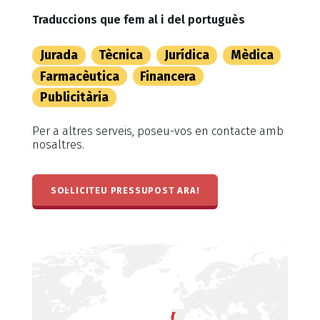
Traduccions que fem al i del portuguès
Jurada
Tècnica
Jurídica
Mèdica
Farmacèutica
Financera
Publicitària
Per a altres serveis, poseu-vos en contacte amb
nosaltres.
SOL·LICITEU PRESSUPOST ARA!