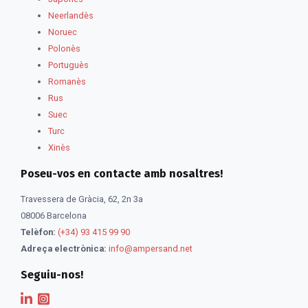
Neerlandès
Noruec
Polonès
Portuguès
Romanès
Rus
Suec
Turc
Xinès
Poseu-vos en contacte amb nosaltres!
Travessera de Gràcia, 62, 2n 3a
08006 Barcelona
Telèfon:
(+34) 93 415 99 90
Adreça electrònica:
info@ampersand.net
Seguiu-nos!