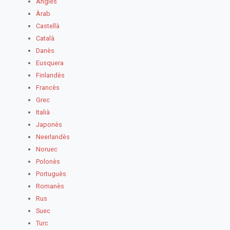
Anglès
Àrab
Castellà
Català
Danès
Eusquera
Finlandès
Francès
Grec
Italià
Japonès
Neerlandès
Noruec
Polonès
Portuguès
Romanès
Rus
Suec
Turc