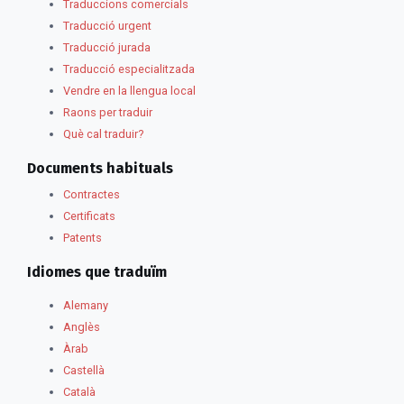
Traduccions comercials
Traducció urgent
Traducció jurada
Traducció especialitzada
Vendre en la llengua local
Raons per traduir
Què cal traduir?
Documents habituals
Contractes
Certificats
Patents
Idiomes que traduïm
Alemany
Anglès
Àrab
Castellà
Català