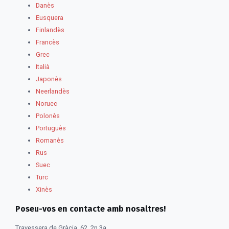
Danès
Eusquera
Finlandès
Francès
Grec
Italià
Japonès
Neerlandès
Noruec
Polonès
Portuguès
Romanès
Rus
Suec
Turc
Xinès
Poseu-vos en contacte amb nosaltres!
Travessera de Gràcia, 62, 2n 3a