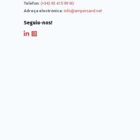
Telèfon:
(+34) 93 415 99 90
Adreça electrònica:
info@ampersand.net
Seguiu-nos!