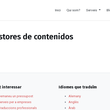
Inici
Qui som?
Serveis
Bl
stores de contenidos
t interessar
Idiomes que traduïm
Demaneu un pressupost
Alemany
Serveis per a empreses
Anglès
Traduccions professionals
Àrab