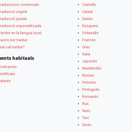
Traduccions comercials
Castellà
Traducció urgent
Català
Traducció jurada
Danès
Traducció especialitzada
Eusquera
endre en la llengua local
Finlandès
aons per traduir
Francès
uè cal traduir?
Grec
Italià
ents habituals
Japonès
Contractes
Neerlandès
ertificats
Noruec
Patents
Polonès
Portuguès
Romanès
Rus
Suec
Turc
Xinès