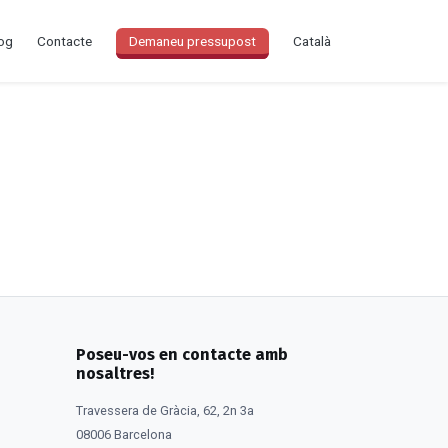
og
Contacte
Demaneu pressupost
Català
Poseu-vos en contacte amb
nosaltres!
Travessera de Gràcia, 62, 2n 3a
08006 Barcelona