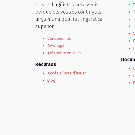
serveis lingüístics necessaris
perquè els vostres continguts
tinguin una qualitat lingüística
superior.
V
Coneixeu-nos
R
Avís legal
Q
Avís sobre cookies
Docum
Recursos
Accés a l'àrea d'usuari
C
Blog