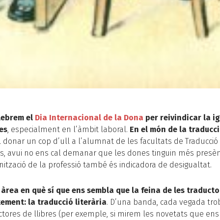
lebrem el
Dia Internacional de la Dona
per reivindicar la i
es
, especialment en l’àmbit laboral.
En el món de la traducc
 donar un cop d’ull a l’alumnat de les facultats de Traducció 
cs, avui no ens cal demanar que les dones tinguin més presèn
minització de la professió també és indicadora de desigualtat.
 àrea en què sí que ens sembla que la feina de les traduct
ement: la traducció literària
. D’una banda, cada vegada t
tores de llibres (per exemple, si mirem les novetats que ens