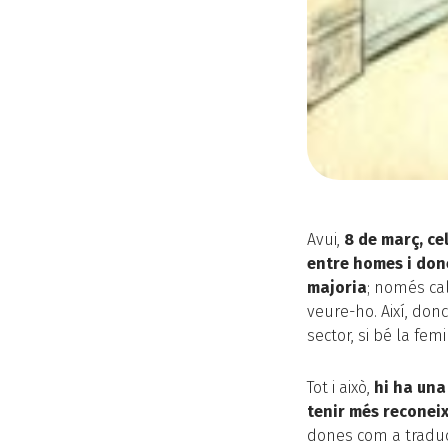
Avui,
8 de març, ce
entre homes i don
majoria
; només cal
veure-ho. Així, don
sector, si bé la fe
Tot i això,
hi ha una
tenir més reconeix
dones com a traduc