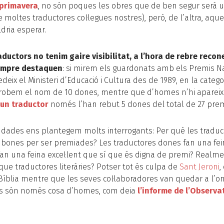
primavera
, no són poques les obres que de ben segur serà un
e moltes traductores col·legues nostres), però, de l’altra, aque
dria esperar.
aductors no tenim gaire visibilitat, a l’hora de rebre reco
sempre destaquen
: si mirem els guardonats amb els Premis N
deix el Ministeri d’Educació i Cultura des de 1989, en la categ
obem el nom de 10 dones, mentre que d’homes n’hi apareixen
’un traductor
només l’han rebut 5 dones del total de 27 prem
dades ens plantegem molts interrogants: Per què les traducc
bones per ser premiades? Les traductores dones fan una fei
an una feina excel·lent que sí que és digna de premi? Realm
 que traductores literàries? Potser tot és culpa de
Sant Jeroni
,
 Bíblia mentre que les seves col·laboradores van quedar a l’omb
mis són només cosa d’homes, com deia
l’informe de l’Observa