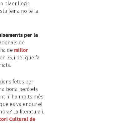
 plaer llegir
sta feina no té la
neixements per la
acionals de
oria de
millor
 35, i pel que fa
iats.
ions fetes per
na bona però els
ent hi ha molts més
 que es va endur el
ra? La literatura i,
tori Cultural de