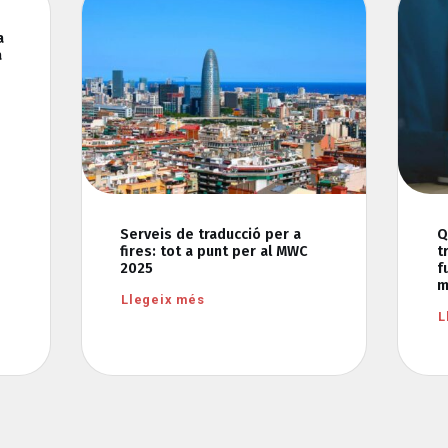
a
a
Serveis de traducció per a
Q
fires: tot a punt per al MWC
t
2025
f
m
Llegeix més
L