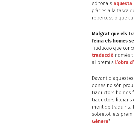
editorials
aquesta 
gràcies a la tasca d
repercussió que cal
Malgrat que els tr
feina els homes 
Traducció que conce
traducció
només tr
al premi a
l’obra d
Davant d’aquestes 
dones no són prou 
traductors homes f
traductors literaris
mèrit de traduir la
sobretot, els pre
Gènere
?