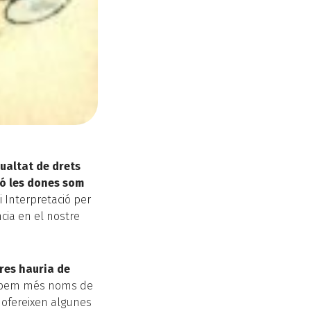
gualtat de drets
ió les dones som
i Interpretació per
cia en el nostre
ores hauria de
robem més noms de
 ofereixen algunes