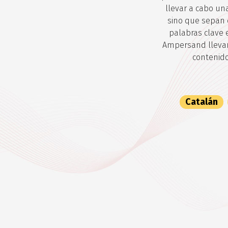
llevar a cabo una
sino que sepan q
palabras clave 
Ampersand llevam
contenido
Catalán