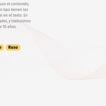
ucir el contenido,
o tipo tienen las
 en el texto. En
les, y traducimos
e 10 años.
o
Ruso