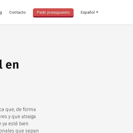
og
Contacto
Pedir presupuesto
Español
l en
ca que, de forma
res y que atraiga
e ya esté bien
sionales que sepan