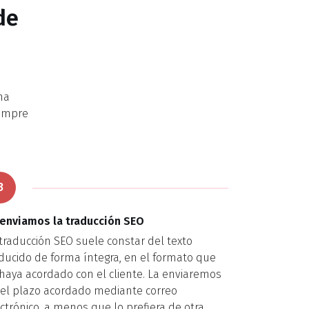
de
na
iempre
3
 enviamos la traducción SEO
traducción SEO suele constar del texto
ducido de forma íntegra, en el formato que
haya acordado con el cliente. La enviaremos
 el plazo acordado mediante correo
ctrónico, a menos que lo prefiera de otra